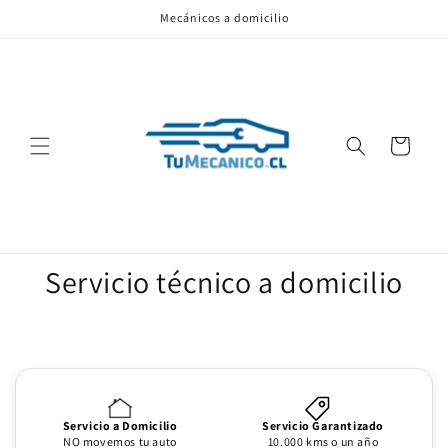
Ir
Mecánicos a domicilio
directamente
al contenido
Carrito
Servicio técnico a domicilio
Servicio a Domicilio
Servicio Garantizado
NO movemos tu auto
10.000 kms o un año