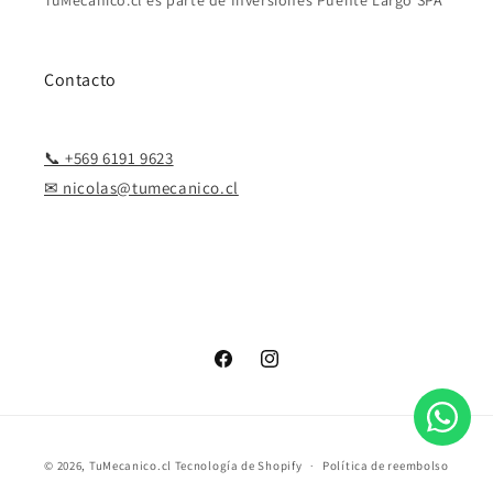
TuMecanico.cl es parte de Inversiones Puente Largo SPA
Contacto
📞 +569 6191 9623
✉ nicolas@tumecanico.cl
Facebook
Instagram
Formas
© 2026,
TuMecanico.cl
Tecnología de Shopify
Política de reembolso
de