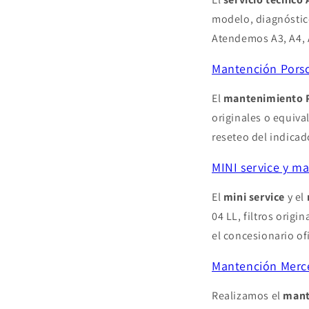
modelo, diagnóstico
Atendemos A3, A4, A
Mantención Porsc
El
mantenimiento 
originales o equiv
reseteo del indica
MINI service y m
El
mini service
y el
04 LL, filtros orig
el concesionario o
Mantención Merce
Realizamos el
mant