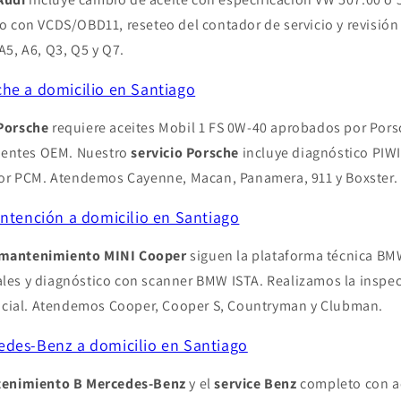
 con VCDS/OBD11, reseteo del contador de servicio y revisión
5, A6, Q3, Q5 y Q7.
he a domicilio en Santiago
Porsche
requiere aceites Mobil 1 FS 0W-40 aprobados por Porsc
alentes OEM. Nuestro
servicio Porsche
incluye diagnóstico PIWI
dor PCM. Atendemos Cayenne, Macan, Panamera, 911 y Boxster.
antención a domicilio en Santiago
mantenimiento MINI Cooper
siguen la plataforma técnica BMW
inales y diagnóstico con scanner BMW ISTA. Realizamos la inspecc
ficial. Atendemos Cooper, Cooper S, Countryman y Clubman.
des-Benz a domicilio en Santiago
enimiento B Mercedes-Benz
y el
service Benz
completo con ac