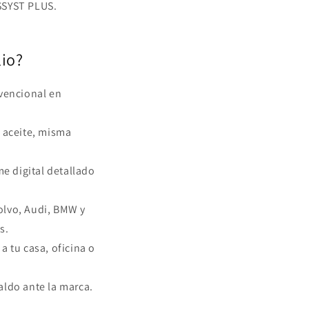
SSYST PLUS.
lio?
nvencional en
 aceite, misma
me digital detallado
olvo, Audi, BMW y
s.
a tu casa, oficina o
ldo ante la marca.