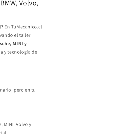
 BMW, Volvo,
al? En TuMecanico.cl
vando el taller
sche, MINI y
da y tecnología de
nario, pero en tu
, MINI, Volvo y
ial.