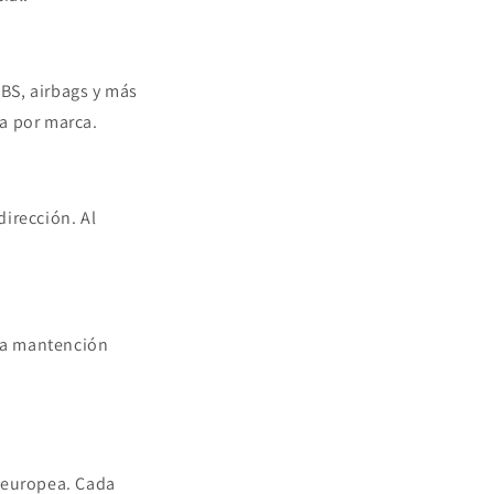
BS, airbags y más
ca por marca.
irección. Al
 la mantención
a europea. Cada