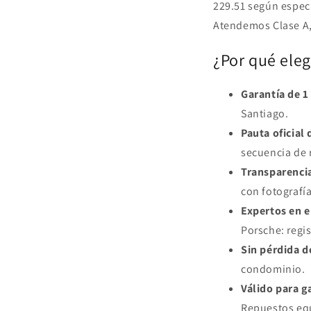
229.51 según espec
Atendemos Clase A, 
¿Por qué eleg
Garantía de 1
Santiago.
Pauta oficial 
secuencia de 
Transparencia
con fotografías
Expertos en e
Porsche: regi
Sin pérdida d
condominio.
Válido para g
Repuestos equ