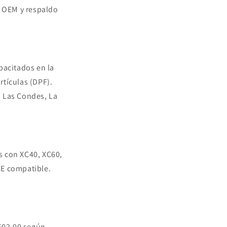
s OEM y respaldo
pacitados en la
rtículas (DPF).
n Las Condes, La
s con XC40, XC60,
CE compatible.
502.00 según