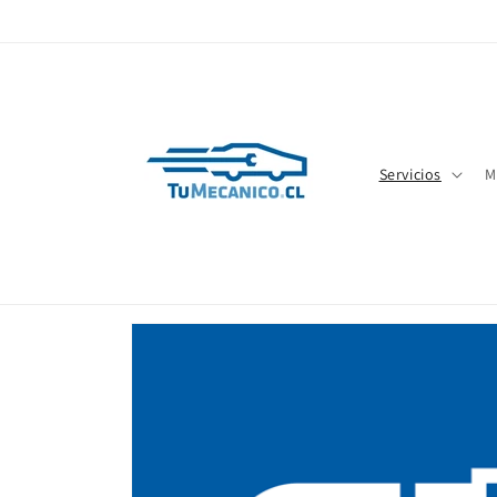
Ir
directamente
al contenido
Servicios
M
Ir
directamente
a la
información
del producto