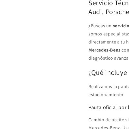
Servicio Téc
modal
Audi, Porsch
¿Buscas un
servici
somos especialista
directamente a tu 
Mercedes-Benz
con 
diagnóstico avanza
¿Qué incluye
Realizamos la pauta
estacionamiento.
Pauta oficial por
Cambio de aceite si
Mercedes-Benz. Usam