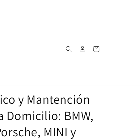
Iniciar
Carrito
sesión
nico y Mantención
 Domicilio: BMW,
Porsche, MINI y