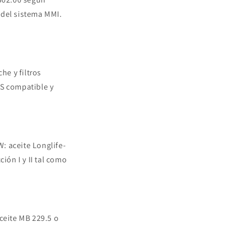
 del sistema MMI.
he y filtros
S compatible y
: aceite Longlife-
ión I y II tal como
eite MB 229.5 o