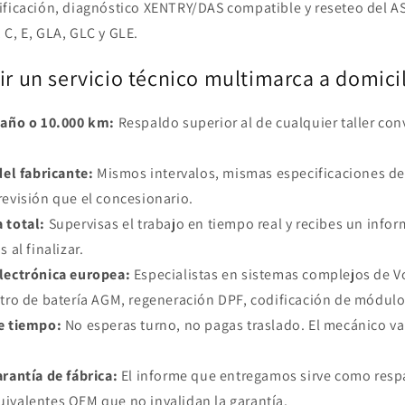
ificación, diagnóstico XENTRY/DAS compatible y reseteo del A
C, E, GLA, GLC y GLE.
ir un servicio técnico multimarca a domici
 año o 10.000 km:
Respaldo superior al de cualquier taller co
del fabricante:
Mismos intervalos, mismas especificaciones de
revisión que el concesionario.
 total:
Supervisas el trabajo en tiempo real y recibes un infor
 al finalizar.
lectrónica europea:
Especialistas en sistemas complejos de V
stro de batería AGM, regeneración DPF, codificación de módulo
e tiempo:
No esperas turno, no pagas traslado. El mecánico va 
arantía de fábrica:
El informe que entregamos sirve como respa
ivalentes OEM que no invalidan la garantía.