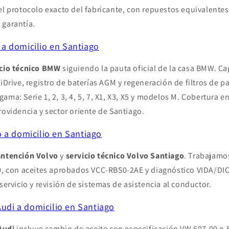
el protocolo exacto del fabricante, con repuestos equivalente
 garantía.
 domicilio en Santiago
icio técnico BMW
siguiendo la pauta oficial de la casa BMW. Ca
iDrive, registro de baterías AGM y regeneración de filtros de pa
ama: Serie 1, 2, 3, 4, 5, 7, X1, X3, X5 y modelos M. Cobertura e
rovidencia y sector oriente de Santiago.
 a domicilio en Santiago
ntención Volvo
y
servicio técnico Volvo Santiago
. Trabajamo
90, con aceites aprobados VCC-RBS0-2AE y diagnóstico VIDA/DI
servicio y revisión de sistemas de asistencia al conductor.
Audi a domicilio en Santiago
Audi
incluye cambio de aceite con especificación VW 507.00 o 