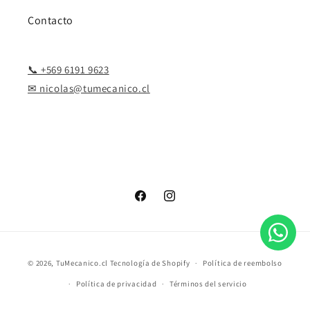
Contacto
📞 +569 6191 9623
✉ nicolas@tumecanico.cl
Facebook
Instagram
Formas
© 2026,
TuMecanico.cl
Tecnología de Shopify
Política de reembolso
de
Política de privacidad
Términos del servicio
pago